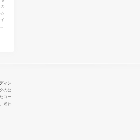
」の
ルム
サイ
…
ディン
クの公
たコー
、迷わ