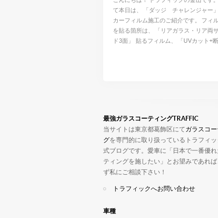
て本日は、 「ダッジ チャレンジャー
カーフィルム施工のご紹介です。 フィ
を貼る箇所は、 「リアガラス・リア両
ド3面」 貼るフィルム、 「UVカット+断
最強ガラスコーティングTRAFFIC
当サイトは東京都葛飾区にて
ガラスコー
グ
を専門的に取り扱っているトラフィッ
式ブログです。愛車に「日本で一番優れ
ティングを施したい」とお望みであれば
ず私にご相談下さい！
トラフィックへお問い合わせ
車種