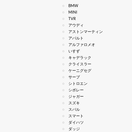
BMW
MINI
TVR
アウディ
アストンマーティン
アバルト
アルファロメオ
いすず
キャデラック
クライスラー
ケーニグセグ
サーブ
シトロエン
シボレー
ジャガー
スズキ
スバル
スマート
ダイハツ
ダッジ