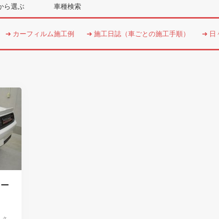
から選ぶ
車種検索
カーフィルム施工例
施工日誌（車ごとの施工手順）
日
カー
 さ