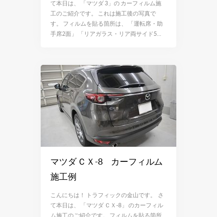
て本日は、 「マツダ 3」の カーフィルム施
工のご紹介です。 これは施工後の写真で
す。 フィルムを貼る箇所は、 「運転席・助
手席2面」 「リアガラス・リア両サイド5…
マツダ ＣＸ-8 カーフィルム
施工例
こんにちは！ トラフィックの金山です。 さ
て本日は、 「マツダ ＣＸ-8」 のカーフィル
ム施工のご紹介です。 フィルムを貼る箇所