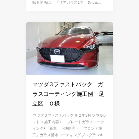
貼る箇所は、 「リアガラス1面」 &nbsp…
マツダ 3 ファストバック ガ
ラスコーティング施工例 足
立区 Ｏ様
マツダ 3 ファストバック Ｒ２年3月 ソウルレ
ッド ＜施工内容＞ ・ブレードガラスコーテ
ィング+「新車」下地処理 ・「フロント施
工」ガラス撥水コーティング ブログランキ