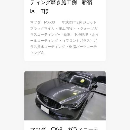
ティング磨き施工例 新宿
区 T様
マツダ MX-30 年式R3年2月 ジェット
ブラックマイカ ＜施工内容＞ ・クォーツガ
ラスコーティング+「新車」下地処理 ・ホイ
ールコーティング ・（フロントガラス）ガ
ラス撥水コーティング ・樹脂パーツコーテ
ィング &…
マツダ CX-8 ガラスコーテ