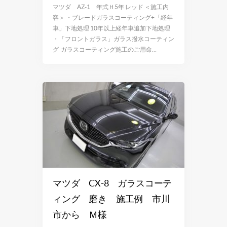
マツダ AZ-1 年式Ｈ5年 レッド ＜施工内
容＞ ・ブレードガラスコーティング+「経年
車」下地処理 10年以上経年車追加下地処理
・「フロントガラス」ガラス撥水コーティン
グ ガラスコーティング施工のご用命…
マツダ CX-8 ガラスコーテ
ィング 磨き 施工例 市川
市から Ｍ様