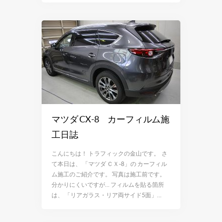
マツダ CX-8 カーフィルム施
工日誌
こんにちは！ トラフィックの金山です。 さ
て本日は、 「マツダ ＣＸ-8」の カーフィル
ム施工のご紹介です。 写真は施工前です。
分かりにくいですが… フィルムを貼る箇所
は、 「リアガラス・リア両サイド5面」…