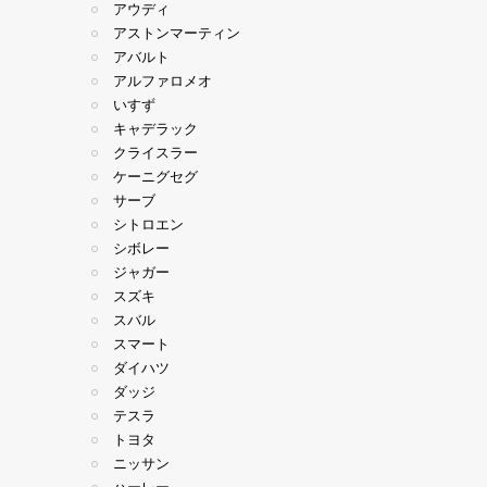
アウディ
アストンマーティン
アバルト
アルファロメオ
いすず
キャデラック
クライスラー
ケーニグセグ
サーブ
シトロエン
シボレー
ジャガー
スズキ
スバル
スマート
ダイハツ
ダッジ
テスラ
トヨタ
ニッサン