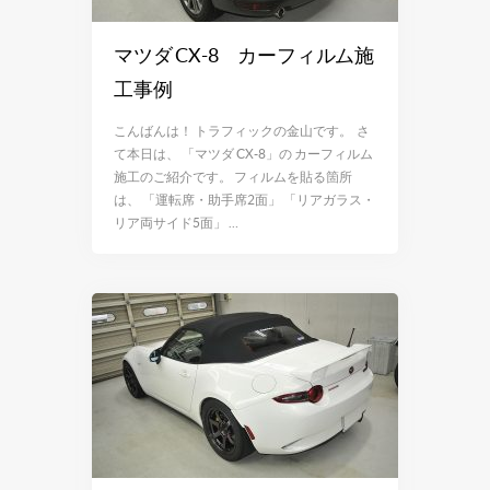
マツダ CX-8 カーフィルム施
工事例
こんばんは！ トラフィックの金山です。 さ
て本日は、 「マツダ CX-8」の カーフィルム
施工のご紹介です。 フィルムを貼る箇所
は、 「運転席・助手席2面」 「リアガラス・
リア両サイド5面」 …