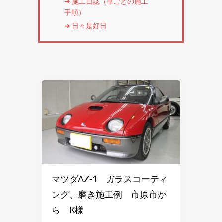
施工日誌（車ごとの施工
手順）
日々是好日
マツダAZ-1 ガラスコーティ
ング、磨き施工例 市原市か
ら K様