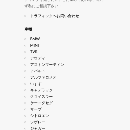
ず私にご相談下さい！
トラフィックへお問い合わせ
車種
BMW
MINI
TVR
アウディ
アストンマーティン
アバルト
アルファロメオ
いすず
キャデラック
クライスラー
ケーニグセグ
サーブ
シトロエン
シボレー
ジャガー