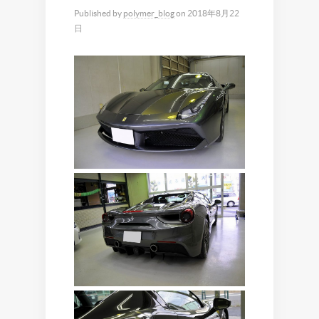
Published by
polymer_blog
on
2018年8月22
日