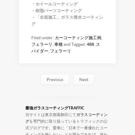
・ホイールコーティング
・樹脂パーツコーティング
・「全面施工」ガラス撥水コーティン
グ
Filed under:
カーコーティング施工例
,
フェラーリ
,
車種
and Tagged:
488
,
ス
パイダー
,
フェラーリ
Previous
Next
最強ガラスコーティングTRAFFIC
当サイトは東京都葛飾区にて
ガラスコーディン
グ
を専門的に取り扱っているトラフィックの公
式ブログです。愛車に「日本で一番優れたコー
ティングを施したい」とお望みであれば、迷わ